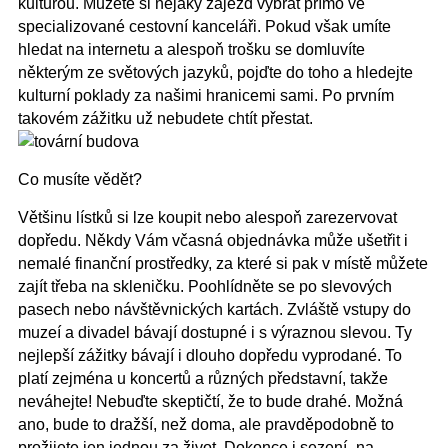
kulturou. Můžete si nějaký zájezd vybrat přímo ve
specializované cestovní kanceláři. Pokud však umíte
hledat na internetu a alespoň trošku se domluvíte
některým ze světových jazyků, pojďte do toho a hledejte
kulturní poklady za našimi hranicemi sami. Po prvním
takovém zážitku už nebudete chtít přestat.
Co musíte vědět?
Většinu lístků si lze koupit nebo alespoň zarezervovat
dopředu. Někdy Vám včasná objednávka může ušetřit i
nemalé finanční prostředky, za které si pak v místě můžete
zajít třeba na skleničku. Poohlídněte se po slevových
pasech nebo návštěvnických kartách. Zvláště vstupy do
muzeí a divadel bávají dostupné i s výraznou slevou. Ty
nejlepší zážitky bávají i dlouho dopředu vyprodané. To
platí zejména u koncertů a různých představní, takže
neváhejte! Nebuďte skeptičtí, že to bude drahé. Možná
ano, bude to dražší, než doma, ale pravděpodobně to
prožijete jen jednou za život. Dokonce i sezení „na