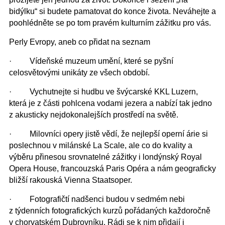
bidýlku“ si budete pamatovat do konce života. Neváhejte a
poohlédněte se po tom pravém kulturním zážitku pro vás.
Perly Evropy, aneb co přidat na seznam
·
Vídeňské muzeum umění, které se pyšní
celosvětovými unikáty ze všech období.
·
Vychutnejte si hudbu ve švýcarské KKL Luzern,
která je z části pohlcena vodami jezera a nabízí tak jedno
z akusticky nejdokonalejších prostředí na světě.
·
Milovníci opery jistě vědí, že nejlepší operní árie si
poslechnou v milánské La Scale, ale co do kvality a
výběru přinesou srovnatelné zážitky i londýnský Royal
Opera House, francouzská Paris Opéra a nám geograficky
bližší rakouská Vienna Staatsoper.
·
Fotografičtí nadšenci budou v sedmém nebi
z týdenních fotografických kurzů pořádaných každoročně
v chorvatském Dubrovníku. Rádi se k nim přidají i