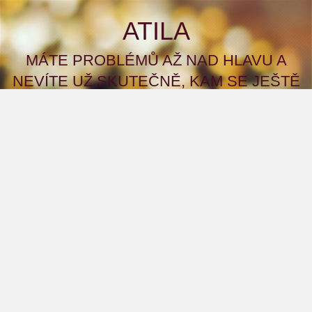
ATILA
MÁTE PROBLÉMŮ AŽ NAD HLAVU A
NEVÍTE UŽ SKUTEČNĚ, KAM SE JEŠTĚ
OBRÁTIT S ŽÁDOSTÍ ČI PŘÍMO PROSBOU
O POMOC? A CO KDYBYSTE TO ZKUSILI
NA NAŠEM WEBU?