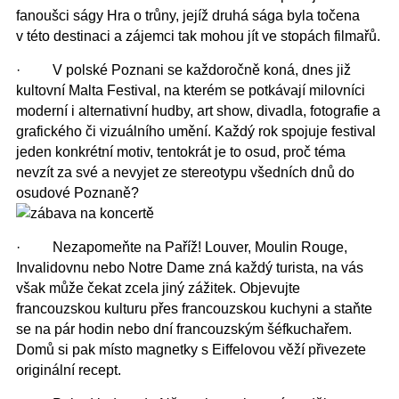
fanoušci ságy Hra o trůny, jejíž druhá sága byla točena
v této destinaci a zájemci tak mohou jít ve stopách filmařů.
·
V polské Poznani se každoročně koná, dnes již
kultovní Malta Festival, na kterém se potkávají milovníci
moderní i alternativní hudby, art show, divadla, fotografie a
grafického či vizuálního umění. Každý rok spojuje festival
jeden konkrétní motiv, tentokrát je to osud, proč téma
nevzít za své a nevyjet ze stereotypu všedních dnů do
osudové Poznaně?
·
Nezapomeňte na Paříž! Louver, Moulin Rouge,
Invalidovnu nebo Notre Dame zná každý turista, na vás
však může čekat zcela jiný zážitek. Objevujte
francouzskou kulturu přes francouzskou kuchyni a staňte
se na pár hodin nebo dní francouzským šéfkuchařem.
Domů si pak místo magnetky s Eiffelovou věží přivezete
originální recept.