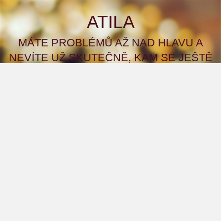
ATILA
MÁTE PROBLÉMŮ AŽ NAD HLAVU A
NEVÍTE UŽ SKUTEČNĚ, KAM SE JEŠTĚ
OBRÁTIT S ŽÁDOSTÍ ČI PŘÍMO PROSBOU
O POMOC? A CO KDYBYSTE TO ZKUSILI
NA NAŠEM WEBU?