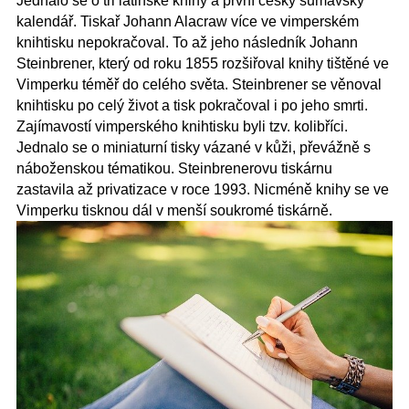
Jednalo se o tři latinské knihy a první český šumavský
kalendář. Tiskař Johann Alacraw více ve vimperském
knihtisku nepokračoval. To až jeho následník Johann
Steinbrener, který od roku 1855 rozšiřoval knihy tištěné ve
Vimperku téměř do celého světa. Steinbrener se věnoval
knihtisku po celý život a tisk pokračoval i po jeho smrti.
Zajímavostí vimperského knihtisku byli tzv. kolibříci.
Jednalo se o miniaturní tisky vázané v kůži, převážně s
náboženskou tématikou. Steinbrenerovu tiskárnu
zastavila až privatizace v roce 1993. Nicméně knihy se ve
Vimperku tisknou dál v menší soukromé tiskárně.