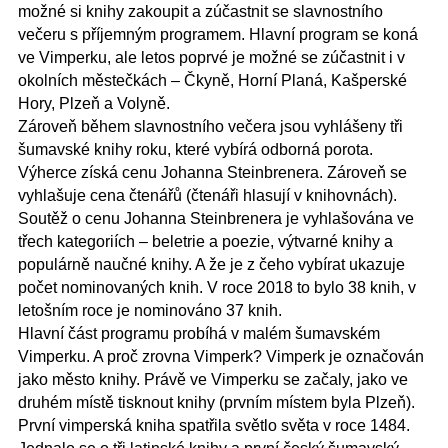
možné si knihy zakoupit a zúčastnit se slavnostního
večeru s příjemným programem. Hlavní program se koná
ve Vimperku, ale letos poprvé je možné se zúčastnit i v
okolních městečkách – Čkyně, Horní Planá, Kašperské
Hory, Plzeň a Volyně.
Zároveň během slavnostního večera jsou vyhlášeny tři
šumavské knihy roku, které vybírá odborná porota.
Výherce získá cenu Johanna Steinbrenera. Zároveň se
vyhlašuje cena čtenářů (čtenáři hlasují v knihovnách).
Soutěž o cenu Johanna Steinbrenera je vyhlašována ve
třech kategoriích – beletrie a poezie, výtvarné knihy a
populárně naučné knihy. A že je z čeho vybírat ukazuje
počet nominovaných knih. V roce 2018 to bylo 38 knih, v
letošním roce je nominováno 37 knih.
Hlavní část programu probíhá v malém šumavském
Vimperku. A proč zrovna Vimperk? Vimperk je označován
jako město knihy. Právě ve Vimperku se začaly, jako ve
druhém místě tisknout knihy (prvním místem byla Plzeň).
První vimperská kniha spatřila světlo světa v roce 1484.