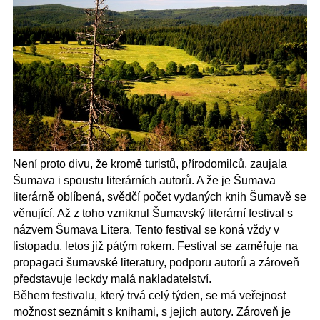
Není proto divu, že kromě turistů, přírodomilců, zaujala
Šumava i spoustu literárních autorů. A že je Šumava
literárně oblíbená, svědčí počet vydaných knih Šumavě se
věnující. Až z toho vzniknul Šumavský literární festival s
názvem Šumava Litera. Tento festival se koná vždy v
listopadu, letos již pátým rokem. Festival se zaměřuje na
propagaci šumavské literatury, podporu autorů a zároveň
představuje leckdy malá nakladatelství.
Během festivalu, který trvá celý týden, se má veřejnost
možnost seznámit s knihami, s jejich autory. Zároveň je