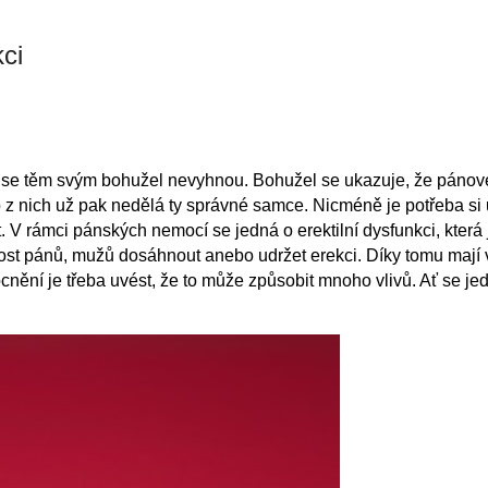
ci
i se těm svým bohužel nevyhnou. Bohužel se ukazuje, že pánové 
co z nich už pak nedělá ty správné samce. Nicméně je potřeba s
st. V rámci pánských nemocí se jedná o erektilní dysfunkci, kter
t pánů, mužů dosáhnout anebo udržet erekci. Díky tomu mají v
ění je třeba uvést, že to může způsobit mnoho vlivů. Ať se jedn