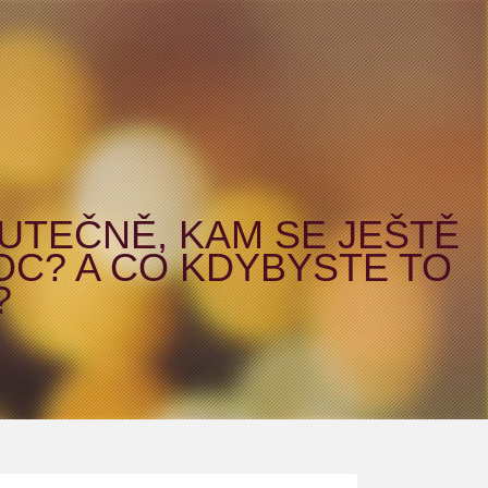
UTEČNĚ, KAM SE JEŠTĚ
OC? A CO KDYBYSTE TO
?