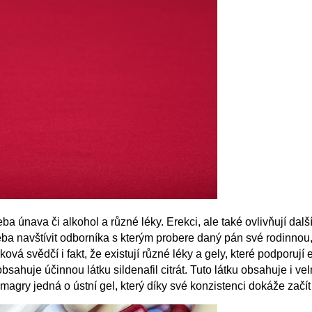
eba únava či alkohol a různé léky. Erekci, ale také ovlivňují dal
eba navštívit odborníka s kterým probere daný pán své rodinnou,
vá svědčí i fakt, že existují různé léky a gely, které podporují
obsahuje účinnou látku sildenafil citrát. Tuto látku obsahuje i v
agry jedná o ústní gel, který díky své konzistenci dokáže začít p