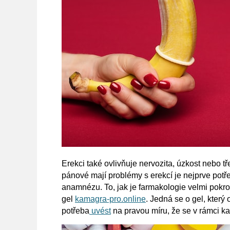
Erekci také ovlivňuje nervozita, úzkost nebo tř
pánové mají problémy s erekcí je nejprve potř
anamnézu. To, jak je farmakologie velmi pokroko
gel
kamagra-pro.online
.
Jedná se o gel, který 
potřeba
uvést
na pravou míru, že se v rámci kam