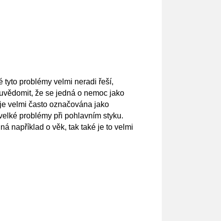
tyto problémy velmi neradi řeší,
i uvědomit, že se jedná o nemoc jako
á je velmi často označována jako
elké problémy při pohlavním styku.
á například o věk, tak také je to velmi