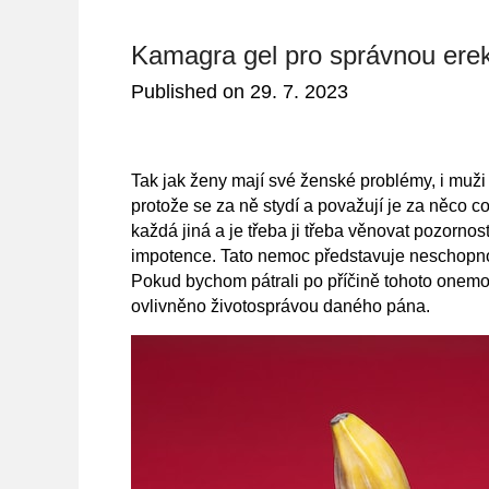
Kamagra gel pro správnou erek
Published on
29. 7. 2023
Tak jak ženy mají své ženské problémy, i muž
protože se za ně stydí a považují je za něco 
každá jiná a je třeba ji třeba věnovat pozorno
impotence. Tato nemoc představuje neschopnos
Pokud bychom pátrali po příčině tohoto onemocn
ovlivněno životosprávou daného pána.