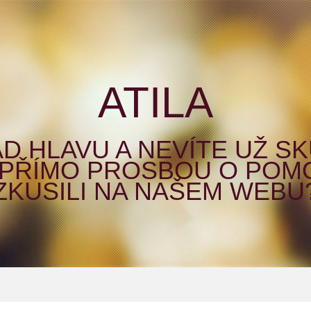
ATILA
D HLAVU A NEVÍTE UŽ SK
I PŘÍMO PROSBOU O POM
ZKUSILI NA NAŠEM WEBU