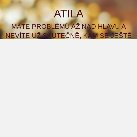
ATILA
MÁTE PROBLÉMŮ AŽ NAD HLAVU A
NEVÍTE UŽ SKUTEČNĚ, KAM SE JEŠTĚ
OBRÁTIT S ŽÁDOSTÍ ČI PŘÍMO PROSBOU
O POMOC? A CO KDYBYSTE TO ZKUSILI
NA NAŠEM WEBU?