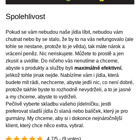
Spolehlivost
Pokud se vám nebudou naše jídla líbit, nebudou vám
chutnat nebo by se stalo, že by to na vás nefungovalo (ale
tohle se nestane, protože to je věda), tak máte nárok a
vrácení peněz. Nic neriskujete. Můžete to prostě a jen
zkusit a uvidíte. Do ničeho vás nenutíme a chceme,
abyste s produkty a služby byli
maximálně efektivní
,
jelikož tohle jinak nejde. Nabízíme vám i jídla, která
budete mít rádi, nechceme, abyste jedli nic, co není dobré,
protože takhle byste to rozhodně nevydrželi, a to je jasné
a my chceme, abyste to vydrželi.
Pečlivě vyberte skladbu vašeho jídelníčku, jestli
preferovat sladší jídla či slaná nebo balíček, který je pro
gurmány. My chceme, aby si i dokonce nejnáročnější
klient, který chce něco extra, vybral.
4.7/5 - (9 votes)