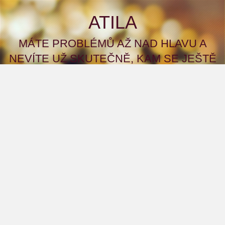
ATILA
MÁTE PROBLÉMŮ AŽ NAD HLAVU A
NEVÍTE UŽ SKUTEČNĚ, KAM SE JEŠTĚ
OBRÁTIT S ŽÁDOSTÍ ČI PŘÍMO PROSBOU
O POMOC? A CO KDYBYSTE TO ZKUSILI
NA NAŠEM WEBU?