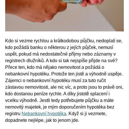
Kdo si vezme rychlou a krátkodobou půjčku, nedoplatí se,
kdo požádá banku o některou z jejích půjček, nemusí
uspět, pokud má nedostatečné příjmy nebo záznamy v
registrech dlužníků. A kdo si tak nejspíše přijde na své?
Přece ten, kdo má nějako nemovitost a požádá o
nebankovní hypotéku. Protože ten jistě a výhodně uspěje.
Zájemci o nebankovní hypotéku musí za tuto ručit
zástavou nemovitosti, ale nic víc, a proto jsou to právě oni,
kdo dostanou peníze rychle. A díky jistotě splacení i
vcelku výhodně.
Jestli tedy potřebujete půjčku a máte
nemovitý majetek, je mým doporučením
hypotéka bez
registru
Nebankovní hypotéka
. Když si ji vezmete,
dopadnete nejlépe, jak to jenom jde.