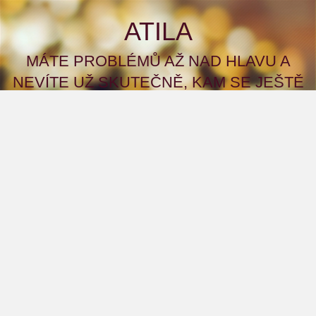
ATILA
MÁTE PROBLÉMŮ AŽ NAD HLAVU A
NEVÍTE UŽ SKUTEČNĚ, KAM SE JEŠTĚ
OBRÁTIT S ŽÁDOSTÍ ČI PŘÍMO PROSBOU
O POMOC? A CO KDYBYSTE TO ZKUSILI
NA NAŠEM WEBU?