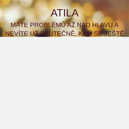
ATILA
MÁTE PROBLÉMŮ AŽ NAD HLAVU A
NEVÍTE UŽ SKUTEČNĚ, KAM SE JEŠTĚ
OBRÁTIT S ŽÁDOSTÍ ČI PŘÍMO PROSBOU
O POMOC? A CO KDYBYSTE TO ZKUSILI
NA NAŠEM WEBU?