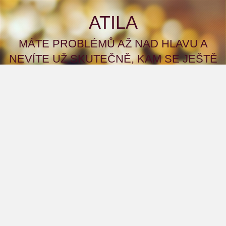
ATILA
MÁTE PROBLÉMŮ AŽ NAD HLAVU A
NEVÍTE UŽ SKUTEČNĚ, KAM SE JEŠTĚ
OBRÁTIT S ŽÁDOSTÍ ČI PŘÍMO PROSBOU
O POMOC? A CO KDYBYSTE TO ZKUSILI
NA NAŠEM WEBU?